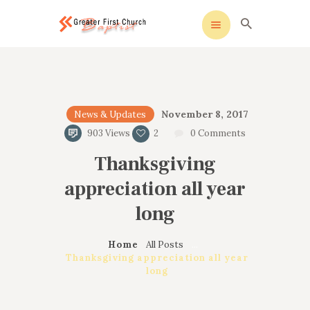
ak sohbet
windows etkinleştirme
köpa windows 10
c
Greater First Church-Baptist
Greater First Church-Baptist
HOME
November 8, 2017
News & Updates
ALL ABOUT US
903
Views
2
0
Comments
OUR PASTOR
Thanksgiving
MINISTRIES
CONTACT US
appreciation all year
long
Home
All Posts
...
Thanksgiving appreciation all year
long